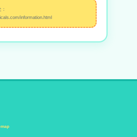
处：
cals.com/information.html
emap