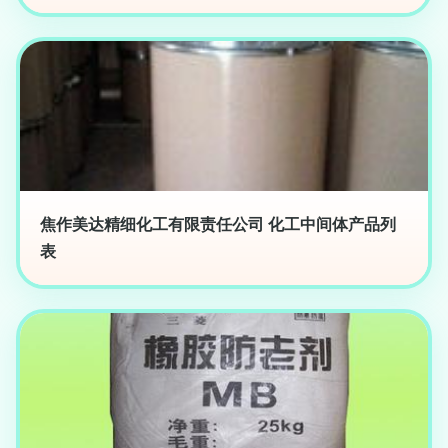
焦作美达精细化工有限责任公司 化工中间体产品列
表