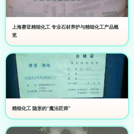
上海赛亚精细化工 专业石材养护与精细化工产品概
览
精细化工 隐形的“魔法匠师”