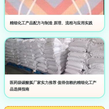
精细化工产品配方与制造 原理、流程与应用实践
医药级碳酸胍厂家实力推荐 值得信赖的精细化工产
品选择指南