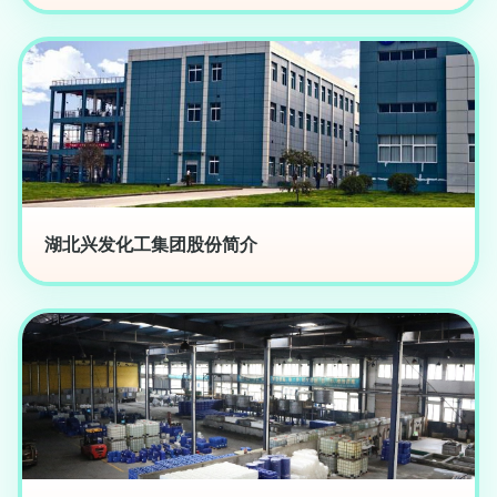
湖北兴发化工集团股份简介