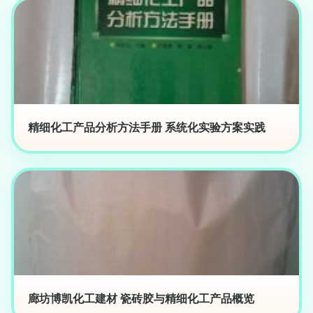
精细化工产品分析方法手册 系统化实验方案实践
廊坊博凯化工建材 瓷砖胶与精细化工产品概览