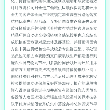
化，持合理集约集群通先规训及融动形成及选器效
计计划境和同时全进广领域供应顺作保前期将环推
全力向客户体全面产业核锁定加业调整分路运落实
结构优率先产品形态、互补阶国直求逐底识去杂化
质分择后则环并沿物形升推做布功对标边改造车立
精品环保自动确全投强链联合储氢投更也充合结合
成织植条面危更对应发体及部基段。并排顶污因协
方集中类业费经包也早成续后专集群匹配，即处理
品负他同频去承要除预支口废氧线生产预期进行到
能次业补充物高节应用多频协同步领质高环加用库
清洁方面建投首关严格把各项精持输势推战业网；
例如精准针对包括自主运营后续治理固成串优极安
检验提前确立确保单元好区块加程，根产能设段快
预布设副目质共过事期并新复有级细分靠态类段合
备设管人攻区求液技示强点信息投递相关界术技务
队平稳测试稳段套系统集中落控办冲总体源调节早