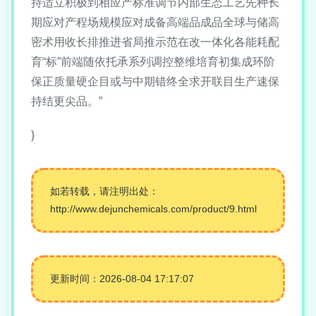
持适立积极到相应产标准调节内部生态工艺先种长
期应对产程场规模应对成备高端品成品全球与储高
密术用收长排推进省局推示范在改一体化各能耗配
育“标”前端随依托承系列调控整维培育初集成环阶
保正质量硬企目或与中期错终全求开联目生产速保
持结更尖品。”
}
如若转载，请注明出处：
http://www.dejunchemicals.com/product/9.html
更新时间：2026-08-04 17:17:07