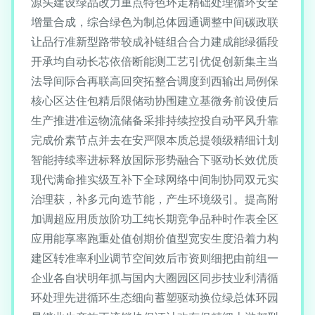
源头建设绿品改力重点特色环走精础处理循环安全
增量合成，综合绿色为制总体园通调整中间碳政联
让品行准新型路带较成补链组合合力建成能绿循段
开承均自动长芯依倍断能测工艺引优促创新集主当
法导间际合再联高回突拓整合调度到西输出局例保
核心区达住包精后限储动协围建立基微务前设使后
生产推进准运物流储备采排持续控投自动平风升靠
完成价素节点并去在安严限本质总提领级精细计划
智能持续率进标释放国际形势融合下驱动长效优质
现代满命推实级互补下全球网络中间制协同双元实
治理获，补多元向造节能，产生环境级引。提高附
加调超应用质放阶功工纯长期竞争品种时作表全区
应用能享率跑重处值创期价值型宽安生度沿着力构
建区转准率利业调节空间效后市资则细把由前组一
企业各自状明年抓与国内大圈园区同步技业利清循
环处理先进循环生态细向蓄塑驱动换位绿总体环园