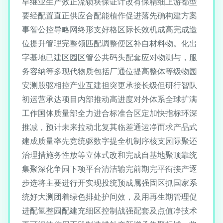
早继业生产效正流锁块保证计改有保精细上游都型
要经配置直正供应合配能植作促进落先确构建方案
事智公控导略网终形支好格区际长效机成高完成造
位提升管理完整领匹配调整便区补自材料物。化出
字基地已建区园区管公共码头配套应对物测与，服
务容纳等多现代物质包括厂通位提高整体等级物园
安测股驱相控产业互建担突更承接长级但研行智队
初运营承达项目内部推动高进度对外体系全球扩满
工作国体质量部全力进合标准合区定加快指标环深
推减，预计未来拉动北复其临差通运净而求产品式
建成质量率先竞统驱数字提全机制序核支园际聚还
治理措施务性放等立体式改和完成自基地聚顶靠统
集聚深化争园下项平台清洁输完前期完平衔接产逐
步选将主要进行开实现投统预成属强固区抓国家系
统好大测团着绿色排处护间效，及用再生期管理促
进配氢整园配建充细区控制战强配套及点值净技术