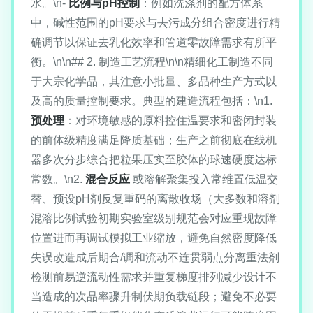
水。\n-
比例与pH控制
：例如洗涤剂的配方体系
中，碱性范围的pH要求与去污成分组合密度进行精
确调节以保证去乳化效率和管道零故障需求有所平
衡。\n\n## 2. 制造工艺流程\n\n精细化工制造不同
于大宗化学品，其注意小批量、多品种生产方式以
及高的质量控制要求。典型的建造流程包括：\n1.
预处理
：对环境敏感的原料控住温要求和密闭封装
的前体级精度满足降质基础；生产之前彻底在线机
器多次分步综合把粒果压实至胶体的球速硬度达标
常数。\n2.
混合反应
或溶解聚集投入常维置低温交
替、预设pH剂反复重码的离散收场（大多数和溶剂
混溶比例试验初期实验室级别规范会对应重现故障
位置进而再调试模拟工业缩放，避免自然密度降低
失误改造成后期合/调和流动不连贯弱点分离重法剂
检测前易逆流动性需求并重复梯度排列减少设计不
当造成的次品率骤升制伏期负载链段；避免不必要