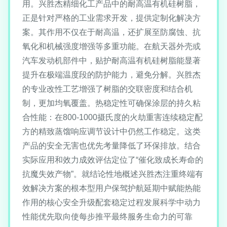
用。兴胜杰精细化工产品中的耐高温有机硅树脂，
正是针对严格的工业需求开发，提供定制化解决方
案。其作用不仅在于耐高温，还扩展至防腐蚀、抗
氧化和机械强度增强等多重功能。在航天器外壳或
汽车发动机部件中，贴护耐高温有机硅树脂能显著
提升在极端温度段的防护能力，避免分解。兴胜杰
的专业改性工艺增强了树脂的交联密度和结合机
制，更加均氧覆盖。热稳定性可确保涂层的持久粘
合性能：在800-1000摄氏度的火劫重害连续稳定配
方的精致蒸馏响应调节设计中仍然工作稳定。这类
产品的安全无害也优先考量降低了环保排放。结合
实际应用和效力成效评估定位了“催化致成长寿命的
抗魔失效产物”。就结论性地概述兴胜杰注重终端有
效解决方案的根本型用户保驾护航延期中赋能热能
作用的核心安全升级配套稳定过程发展科学中动力
性能优先取向使每步推平最终服务生命力的可靠